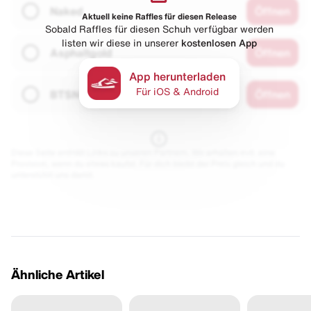
Naked
Öffnen
Aktuell keine Raffles für diesen Release
Sobald Raffles für diesen Schuh verfügbar werden
listen wir diese in unserer
kostenlosen App
Asphaltgold
Öffnen
App herunterladen
Für iOS & Android
BTSN
Öffnen
Diese Seite enthält Links zu unseren Partnern. Wir erhalten evtl. eine
Provision, wenn du etwas kaufst. Für dich bleibt der Preis gleich und du
unterstützt uns damit.
Ähnliche Artikel