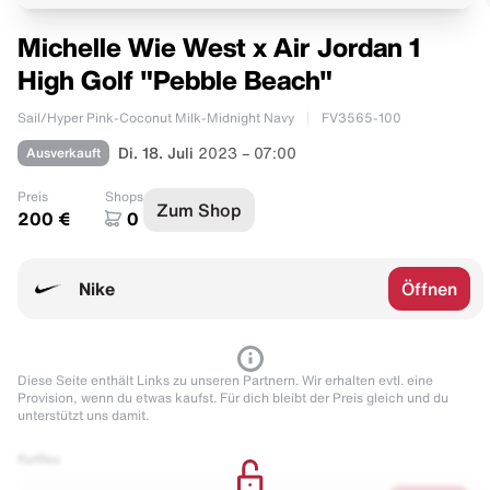
Michelle Wie West x Air Jordan 1
High Golf "Pebble Beach"
Sail/Hyper Pink-Coconut Milk-Midnight Navy
FV3565-100
Ausverkauft
Di. 18. Juli
2023 – 07:00
Preis
Shops
Zum Shop
200 €
0
Nike
Öffnen
Diese Seite enthält Links zu unseren Partnern. Wir erhalten evtl. eine
Provision, wenn du etwas kaufst. Für dich bleibt der Preis gleich und du
unterstützt uns damit.
Raffles