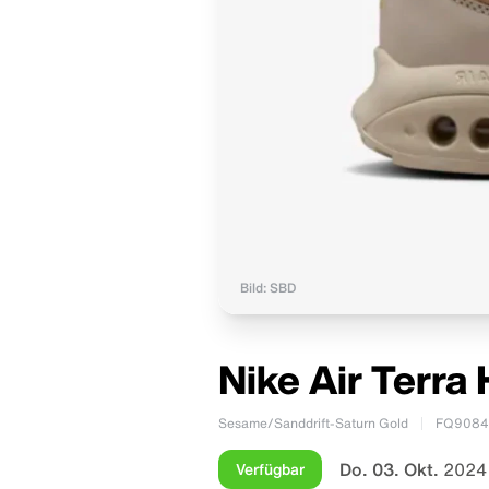
Bild: SBD
Nike Air Terr
Sesame/Sanddrift-Saturn Gold
FQ9084
Do. 03. Okt.
2024
Verfügbar