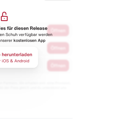
les für diesen Release
Öffnen
esen Schuh verfügbar werden
 unserer
kostenlosen App
Öffnen
 herunterladen
r iOS & Android
Öffnen
 Partnern. Wir erhalten evtl. eine Provision,
bt der Preis gleich und du unterstützt uns