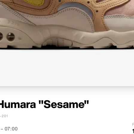
a Humara "Sesame"
-201
P
 – 07:00