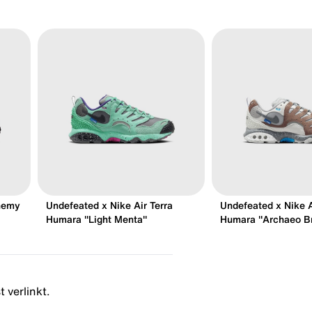
chemy
Undefeated x Nike Air Terra
Undefeated x Nike A
Humara "Light Menta"
Humara "Archaeo B
 verlinkt.