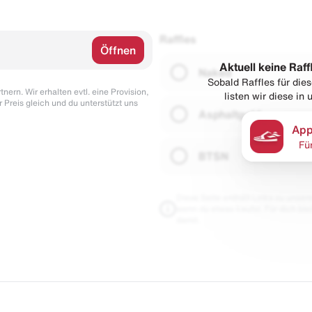
Raffles
Öffnen
Aktuell keine Raff
Naked
Sobald Raffles für di
nern. Wir erhalten evtl. eine Provision,
listen wir diese in
r Preis gleich und du unterstützt uns
Asphaltgold
App
Fü
BTSN
Diese Seite enthält Links zu unseren
wenn du etwas kaufst. Für dich blei
damit.