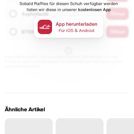
Sobald Raffles für diesen Schuh verfügbar werden
listen wir diese in unserer
kostenlosen App
Asphaltgold
Öffnen
App herunterladen
Für iOS & Android
BTSN
Öffnen
Diese Seite enthält Links zu unseren Partnern. Wir erhalten evtl. eine
Provision, wenn du etwas kaufst. Für dich bleibt der Preis gleich und du
unterstützt uns damit.
Ähnliche Artikel