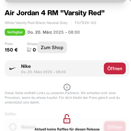
Air Jordan 4 RM "Varsity Red"
White/Varsity Red-Black-Neutral Grey
FQ7939-102
Verfügbar
Do. 20. März
2025 – 08:00
Preis
Shops
Zum Shop
150 €
0
Nike
Öffnen
Do. 20. März 2025 – 08:00
Diese Seite enthält Links zu unseren Partnern. Wir erhalten evtl. eine
Provision, wenn du etwas kaufst. Für dich bleibt der Preis gleich und du
unterstützt uns damit.
Raffles
Naked
Öffnen
Aktuell keine Raffles für diesen Release