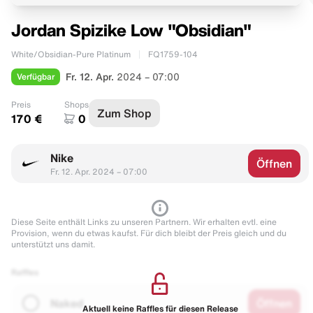
Jordan Spizike Low "Obsidian"
White/Obsidian-Pure Platinum
FQ1759-104
Verfügbar
Fr. 12. Apr.
2024 – 07:00
Preis
Shops
Zum Shop
170 €
0
Nike
Öffnen
Fr. 12. Apr. 2024 – 07:00
Diese Seite enthält Links zu unseren Partnern. Wir erhalten evtl. eine
Provision, wenn du etwas kaufst. Für dich bleibt der Preis gleich und du
unterstützt uns damit.
Raffles
Naked
Öffnen
Aktuell keine Raffles für diesen Release