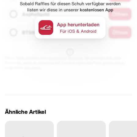
Sobald Raffles für diesen Schuh verfügbar werden
listen wir diese in unserer
kostenlosen App
Asphaltgold
Öffnen
App herunterladen
Für iOS & Android
BTSN
Öffnen
Diese Seite enthält Links zu unseren Partnern. Wir erhalten evtl. eine
Provision, wenn du etwas kaufst. Für dich bleibt der Preis gleich und du
unterstützt uns damit.
Ähnliche Artikel