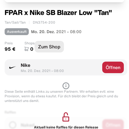
FPAR x Nike SB Blazer Low "Tan"
Tan/Sail/Tan
DN3754-200
Ausverkauft
Mo. 20. Dez.
2021 – 08:00
Preis
Shops
Zum Shop
95 €
0
Nike
Öffnen
Mo. 20. Dez. 2021 – 08:00
Diese Seite enthält Links zu unseren Partnern. Wir erhalten evtl. eine
Provision, wenn du etwas kaufst. Für dich bleibt der Preis gleich und du
unterstützt uns damit.
Raffles
Naked
Öffnen
Aktuell keine Raffles für diesen Release