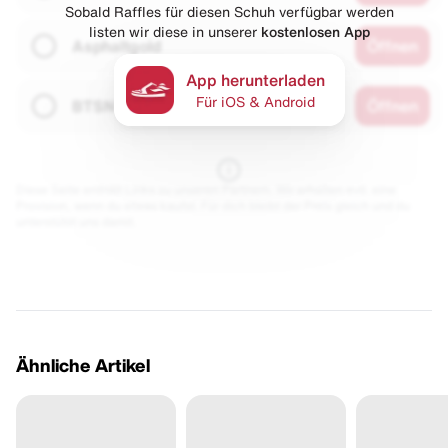
Sobald Raffles für diesen Schuh verfügbar werden
listen wir diese in unserer
kostenlosen App
Asphaltgold
Öffnen
App herunterladen
Für iOS & Android
BTSN
Öffnen
Diese Seite enthält Links zu unseren Partnern. Wir erhalten evtl. eine
Provision, wenn du etwas kaufst. Für dich bleibt der Preis gleich und du
unterstützt uns damit.
Ähnliche Artikel