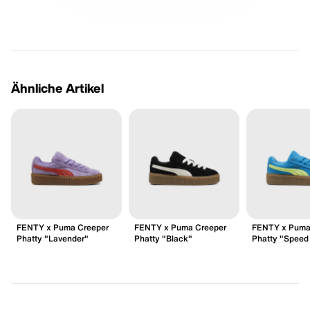
Ähnliche Artikel
FENTY x Puma Creeper
FENTY x Puma Creeper
FENTY x Puma
Phatty "Lavender"
Phatty "Black"
Phatty "Speed