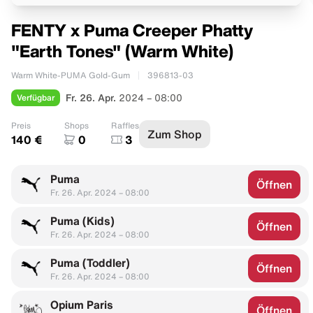
FENTY x Puma Creeper Phatty
"Earth Tones" (Warm White)
Warm White-PUMA Gold-Gum
396813-03
Verfügbar
Fr. 26. Apr.
2024 – 08:00
Preis
Shops
Raffles
Zum Shop
140 €
0
3
Puma
Öffnen
Fr. 26. Apr. 2024 – 08:00
Puma (Kids)
Öffnen
Fr. 26. Apr. 2024 – 08:00
Puma (Toddler)
Öffnen
Fr. 26. Apr. 2024 – 08:00
Opium Paris
Öffnen