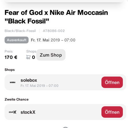
Fear of God x Nike Air Moccasin
"Black Fossil"
Black/Black-Fossil
AT8086-002
Ausverkauft
Fr. 17. Mai
2019 – 07:00
Preis
Shops
Zum Shop
170 €
0
Shops
solebox
Öffnen
Fr. 17. Mai 2019 – 07:00
Zweite Chance
stockX
Öffnen