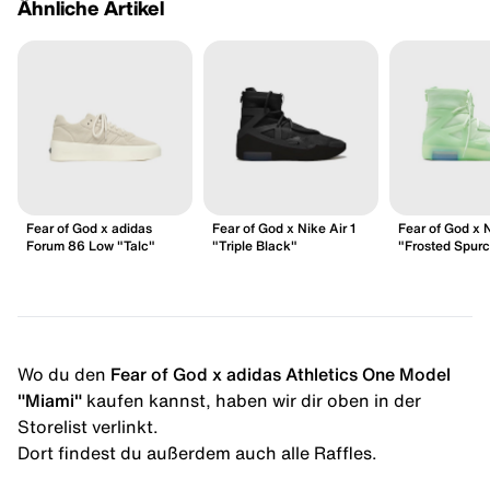
Ähnliche Artikel
Fear of God x adidas
Fear of God x Nike Air 1
Fear of God x N
Forum 86 Low "Talc"
"Triple Black"
"Frosted Spur
Wo du den
Fear of God x adidas Athletics One Model
"Miami"
kaufen kannst, haben wir dir oben in der
Storelist verlinkt.
Dort findest du außerdem auch alle Raffles.