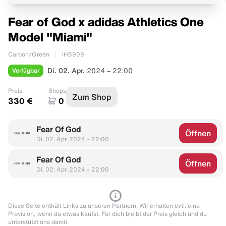
Fear of God x adidas Athletics One
Model "Miami"
Carbon/Green
IH5909
Verfügbar
Di. 02. Apr.
2024 – 22:00
Preis
Shops
Zum Shop
330 €
0
Fear Of God
Öffnen
Di. 02. Apr. 2024 – 22:00
Fear Of God
Öffnen
Di. 02. Apr. 2024 – 22:00
Diese Seite enthält Links zu unseren Partnern. Wir erhalten evtl. eine
Provision, wenn du etwas kaufst. Für dich bleibt der Preis gleich und du
unterstützt uns damit.