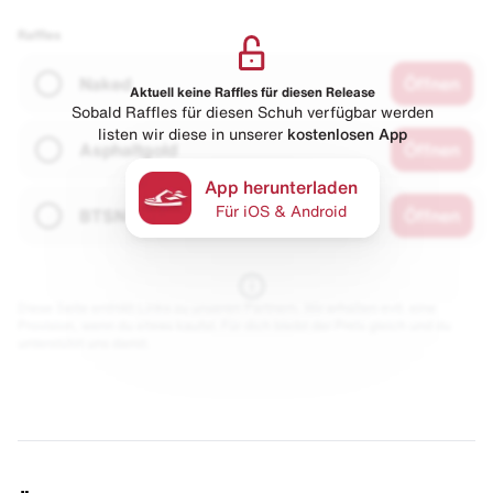
Raffles
Naked
Öffnen
Aktuell keine Raffles für diesen Release
Sobald Raffles für diesen Schuh verfügbar werden
listen wir diese in unserer
kostenlosen App
Asphaltgold
Öffnen
App herunterladen
Für iOS & Android
BTSN
Öffnen
Diese Seite enthält Links zu unseren Partnern. Wir erhalten evtl. eine
Provision, wenn du etwas kaufst. Für dich bleibt der Preis gleich und du
unterstützt uns damit.