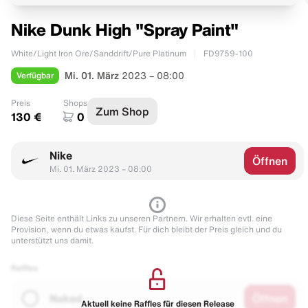
Nike Dunk High "Spray Paint"
White/Light Iron Ore/Sanddrift/Pure Platinum
FD9759-100
Verfügbar
Mi. 01. März
2023 – 08:00
Preis
Shops
Zum Shop
130 €
0
Nike
Öffnen
Mi. 01. März 2023 – 08:00
Diese Seite enthält Links zu unseren Partnern. Wir erhalten evtl. eine
Provision, wenn du etwas kaufst. Für dich bleibt der Preis gleich und du
unterstützt uns damit.
Raffles
Naked
Öffnen
Aktuell keine Raffles für diesen Release