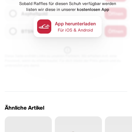
Sobald Raffles für diesen Schuh verfügbar werden
listen wir diese in unserer
kostenlosen App
Asphaltgold
Öffnen
App herunterladen
Für iOS & Android
BTSN
Öffnen
Diese Seite enthält Links zu unseren Partnern. Wir erhalten evtl. eine
Provision, wenn du etwas kaufst. Für dich bleibt der Preis gleich und du
unterstützt uns damit.
Ähnliche Artikel