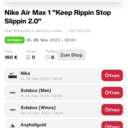
Nike Air Max 1 "Keep Rippin Stop
Slippin 2.0"
Pearl White/Black-Vast Grey-Cedar
FD5743-200
Verfügbar
Di. 28. Nov.
2023 – 08:00
Preis
Shops
Raffles
Zum Shop
160 €
0
8
Nike
Öffnen
Di. 28. Nov. 2023 – 08:00
Solebox (Men)
Öffnen
Di. 28. Nov. 2023 – 08:00
Solebox (Wmns)
Öffnen
Mo. 27. Nov. 2023 – 08:00
Asphaltgold
Öffnen