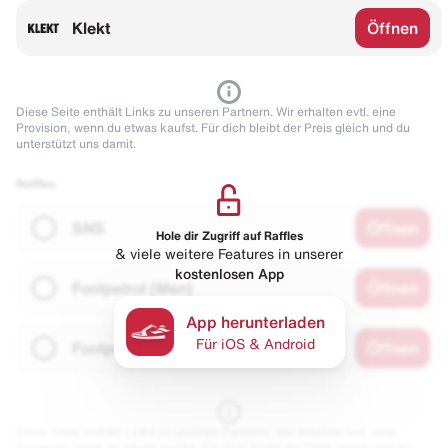
Klekt
Öffnen
Diese Seite enthält Links zu unseren Partnern. Wir erhalten evtl. eine
Provision, wenn du etwas kaufst. Für dich bleibt der Preis gleich und du
unterstützt uns damit.
Raffles
SNS
Öffnen
Hole dir Zugriff auf Raffles
& viele weitere Features in unserer
kostenlosen App
Footpatrol (Men)
Öffnen
App herunterladen
Für iOS & Android
Footpatrol (Wmns)
Öffnen
Diese Seite enthält Links zu unseren Partnern. Wir erhalten evtl. eine
Provision, wenn du etwas kaufst. Für dich bleibt der Preis gleich und du