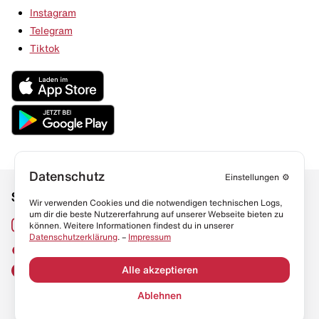
Instagram
Telegram
Tiktok
Datenschutz
Einstellungen
⚙️
Social Media
Links
Wir verwenden Cookies und die notwendigen technischen Logs,
um dir die beste Nutzererfahrung auf unserer Webseite bieten zu
Sneaker Lexikon
Instagram
können. Weitere Informationen findest du in unserer
Datenschutzerklärung
. –
Impressum
Resell Guide
TikTok
FAQ
Alle akzeptieren
Facebook
Datenschutz
Ablehnen
Impressum