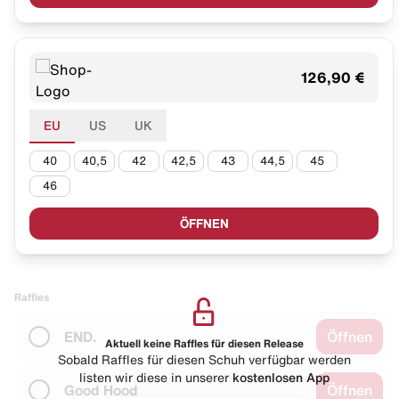
126,90 €
EU
US
UK
40
40,5
42
42,5
43
44,5
45
46
ÖFFNEN
Raffles
END.
Öffnen
Aktuell keine Raffles für diesen Release
Sobald Raffles für diesen Schuh verfügbar werden
listen wir diese in unserer
kostenlosen App
Good Hood
Öffnen