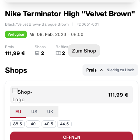
Nike Terminator High "Velvet Brown"
Black/Velvet Brown-Baroque Brown
FD0651-001
Verfügbar
Mi. 08. Feb.
2023 – 08:00
Preis
Shops
Raffles
Zum Shop
111,99 €
2
2
Shops
Preis
Niedrig zu Hoch
111,99 €
EU
US
UK
38,5
40
40,5
44,5
ÖFFNEN