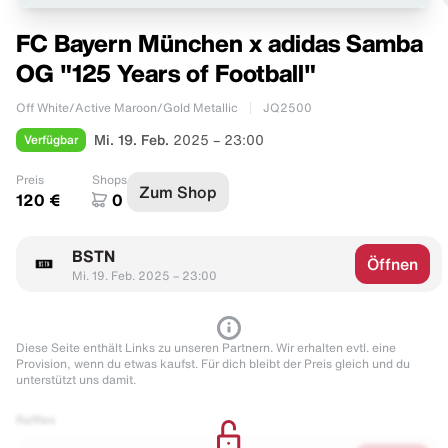
FC Bayern München x adidas Samba
OG "125 Years of Football"
Off White/Active Maroon/Gold Metallic
JQ2500
Verfügbar
Mi. 19. Feb.
2025 – 23:00
Preis
Shops
Zum Shop
120 €
0
BSTN
Öffnen
Mi. 19. Feb. 2025 – 23:00
Diese Seite enthält Links zu unseren Partnern. Wir erhalten evtl. eine
Provision, wenn du etwas kaufst. Für dich bleibt der Preis gleich und du
unterstützt uns damit.
Raffles