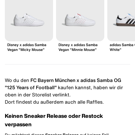
Disney x adidas Samba
Disney x adidas Samba
adidas Samba 
Vegan "Micky Mouse"
Vegan "Minnie Mouse"
White"
Wo du den
FC Bayern München x adidas Samba OG
"125 Years of Football"
kaufen kannst, haben wir dir
oben in der Storelist verlinkt.
Dort findest du außerdem auch alle Raffles.
Keinen Sneaker Release oder Restock
verpassen
Du möchtest diesen
Sneaker Release
auf keinen Fall