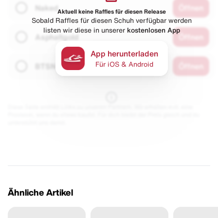
Naked
Öffnen
Aktuell keine Raffles für diesen Release
Sobald Raffles für diesen Schuh verfügbar werden
listen wir diese in unserer
kostenlosen App
Asphaltgold
Öffnen
App herunterladen
Für iOS & Android
BTSN
Öffnen
Diese Seite enthält Links zu unseren Partnern. Wir erhalten evtl. eine
Provision, wenn du etwas kaufst. Für dich bleibt der Preis gleich und du
unterstützt uns damit.
Ähnliche Artikel