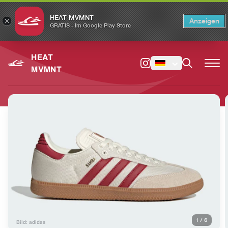
HEAT MVMNT
×
Anzeigen
×
Switch to the English version?
Switch
GRATIS - Im Google Play Store
HEAT
MVMNT
1
/
6
Bild: adidas