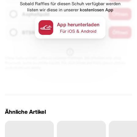
Sobald Raffles für diesen Schuh verfügbar werden
listen wir diese in unserer
kostenlosen App
Asphaltgold
Öffnen
App herunterladen
Für iOS & Android
BTSN
Öffnen
Diese Seite enthält Links zu unseren Partnern. Wir erhalten evtl. eine
Provision, wenn du etwas kaufst. Für dich bleibt der Preis gleich und du
unterstützt uns damit.
Ähnliche Artikel