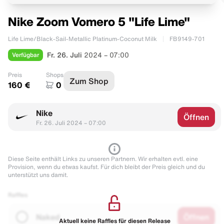
Nike Zoom Vomero 5 "Life Lime"
Life Lime/Black-Sail-Metallic Platinum-Coconut Milk
FB9149-701
Verfügbar
Fr. 26. Juli
2024 – 07:00
Preis
Shops
Zum Shop
160 €
0
Nike
Öffnen
Fr. 26. Juli 2024 – 07:00
Diese Seite enthält Links zu unseren Partnern. Wir erhalten evtl. eine
Provision, wenn du etwas kaufst. Für dich bleibt der Preis gleich und du
unterstützt uns damit.
Raffles
Naked
Öffnen
Aktuell keine Raffles für diesen Release