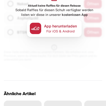
Naked
Öffnen
Aktuell keine Raffles für diesen Release
Sobald Raffles für diesen Schuh verfügbar werden
listen wir diese in unserer
kostenlosen App
Asphaltgold
Öffnen
App herunterladen
Für iOS & Android
BTSN
Öffnen
Diese Seite enthält Links zu unseren Partnern. Wir erhalten evtl. eine
Provision, wenn du etwas kaufst. Für dich bleibt der Preis gleich und du
unterstützt uns damit.
Ähnliche Artikel