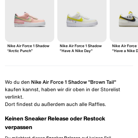
Nike Air Force 1 Shadow
Nike Air Force 1 Shadow
Nike Air Force
“Arctic Punch”
"Have A Nike Day"
"Have a Nike 
Wo du den
Nike Air Force 1 Shadow "Brown Tail"
kaufen kannst, haben wir dir oben in der Storelist
verlinkt.
Dort findest du außerdem auch alle Raffles.
Keinen Sneaker Release oder Restock
verpassen
Du möchtest diesen
Sneaker Release
auf keinen Fall