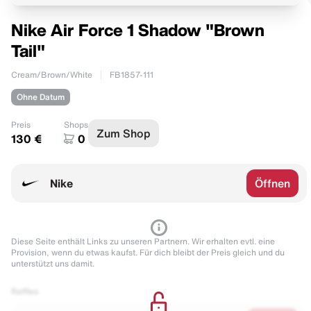
Nike Air Force 1 Shadow "Brown
Tail"
Cream/Brown/White
FB1857-111
Ohne Datum
Preis
Shops
Zum Shop
130 €
0
Nike
Öffnen
Diese Seite enthält Links zu unseren Partnern. Wir erhalten evtl. eine
Provision, wenn du etwas kaufst. Für dich bleibt der Preis gleich und du
unterstützt uns damit.
Raffles