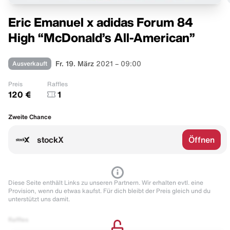
Eric Emanuel x adidas Forum 84
High “McDonald’s All-American”
Ausverkauft
Fr. 19. März
2021 – 09:00
Preis
Raffles
120 €
1
Zweite Chance
stockX
Öffnen
Diese Seite enthält Links zu unseren Partnern. Wir erhalten evtl. eine
Provision, wenn du etwas kaufst. Für dich bleibt der Preis gleich und du
unterstützt uns damit.
Raffles