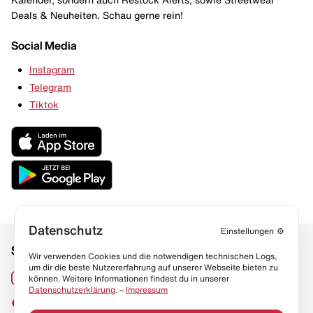
Deals & Neuheiten. Schau gerne rein!
Social Media
Instagram
Telegram
Tiktok
Datenschutz
Einstellungen
⚙️
Social Media
Links
Wir verwenden Cookies und die notwendigen technischen Logs,
um dir die beste Nutzererfahrung auf unserer Webseite bieten zu
Sneaker Lexikon
Instagram
können. Weitere Informationen findest du in unserer
Datenschutzerklärung
. –
Impressum
Resell Guide
TikTok