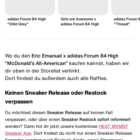
adidas Forum 84 High
Girls are Awesome x
adidas Forum 
“Orbit Grey”
adidas Forum 84 High
"Thread"
Wo du den
Eric Emanuel x adidas Forum 84 High
“McDonald’s All-American”
kaufen kannst, haben wir
dir oben in der Storelist verlinkt.
Dort findest du außerdem auch alle Raffles.
Keinen Sneaker Release oder Restock
verpassen
Du möchtest diesen
Sneaker Release
auf keinen Fall
verpassen, oder über einen
Sneaker Restock
sofort informiert
werden? Dann hol dir jetzt unsere kostenlose
HEAT MVMNT
Sneaker App
. Dort findest du nicht nur einen Sneaker Release
Kalender, sondern auch Restock Alerts, sowie Streetwear