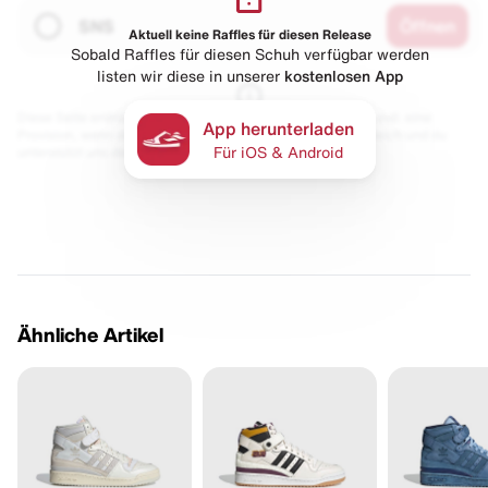
SNS
Öffnen
Aktuell keine Raffles für diesen Release
Sobald Raffles für diesen Schuh verfügbar werden
listen wir diese in unserer
kostenlosen App
Diese Seite enthält Links zu unseren Partnern. Wir erhalten evtl. eine
App herunterladen
Provision, wenn du etwas kaufst. Für dich bleibt der Preis gleich und du
unterstützt uns damit.
Für iOS & Android
Ähnliche Artikel