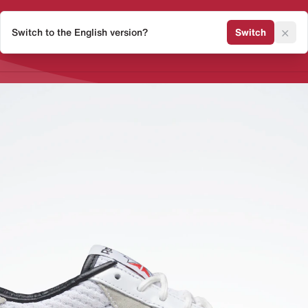
×
Switch to the English version?
Switch
Release Kalender
Sneaker 