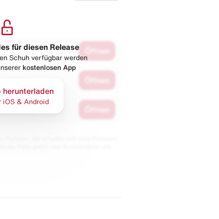
les für diesen Release
Öffnen
esen Schuh verfügbar werden
 unserer
kostenlosen App
Öffnen
 herunterladen
r iOS & Android
Öffnen
 Partnern. Wir erhalten evtl. eine Provision,
bt der Preis gleich und du unterstützt uns