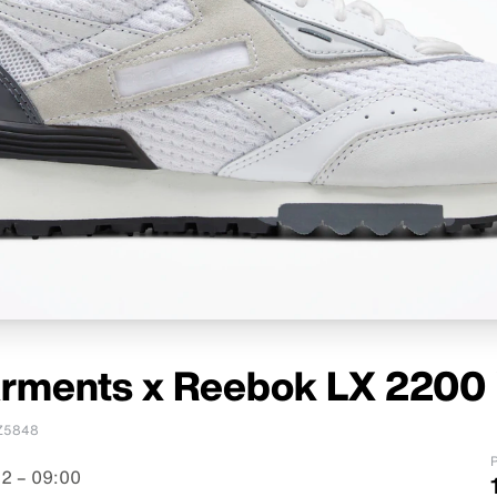
rments x Reebok LX 2200 
Z5848
P
2 – 09:00