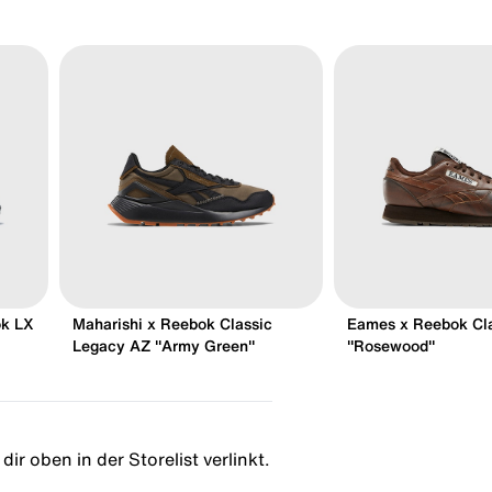
ok LX
Maharishi x Reebok Classic
Eames x Reebok Cla
Legacy AZ "Army Green"
"Rosewood"
ir oben in der Storelist verlinkt.