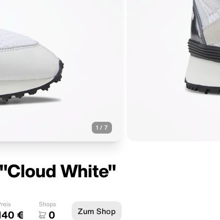
1
/
7
"Cloud White"
reis
Shops
Zum Shop
140 €
0