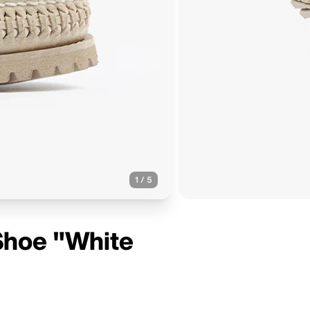
1
/
5
Shoe "White