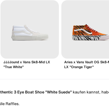
JJJJound x Vans Sk8-Mid LX
Aries x Vans Vault OG Sk8-
"True White"
LX "Orange Tiger"
thentic 3 Eye Boat Shoe "White Suede"
kaufen kannst, habe
le Raffles.