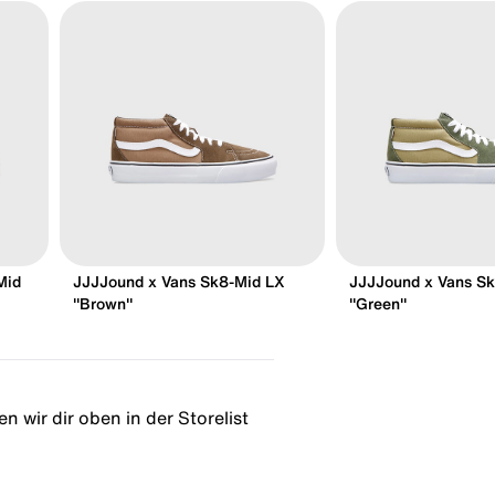
Mid
JJJJound x Vans Sk8-Mid LX
JJJJound x Vans S
"Brown"
"Green"
n wir dir oben in der Storelist