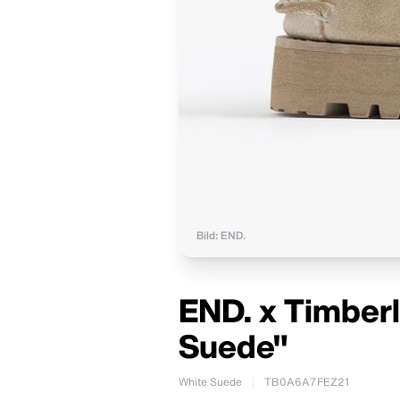
Bild: END.
END. x Timber
Suede"
White Suede
TB0A6A7FEZ21