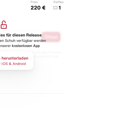
Preis
Raffles
220 €
1
les für diesen Release
Öffnen
esen Schuh verfügbar werden
 unserer
kostenlosen App
 Partnern. Wir erhalten evtl. eine Provision,
bt der Preis gleich und du unterstützt uns
 herunterladen
r iOS & Android