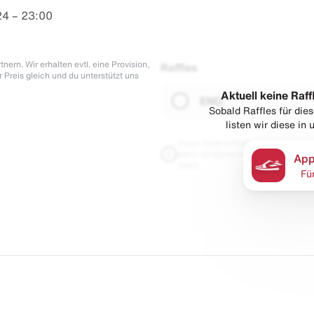
4 – 23:00
nern. Wir erhalten evtl. eine Provision,
Raffles
r Preis gleich und du unterstützt uns
Aktuell keine Raff
END.
Sobald Raffles für di
listen wir diese in
Diese Seite enthält Links zu unseren
wenn du etwas kaufst. Für dich blei
App
damit.
Fü