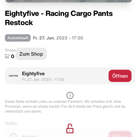
Eightyfive - Racing Cargo Pants
Restock
Ausverkauft
Fr. 27. Jan.
2023 – 17:00
Shops
Zum Shop
0
Eightyfive
Öffnen
Fr. 27. Jan. 2023 – 17:00
Diese Seite enthält Links zu unseren Partnern. Wir erhalten evtl. eine
Provision, wenn du etwas kaufst. Für dich bleibt der Preis gleich und du
unterstützt uns damit.
Raffles
Naked
Öffnen