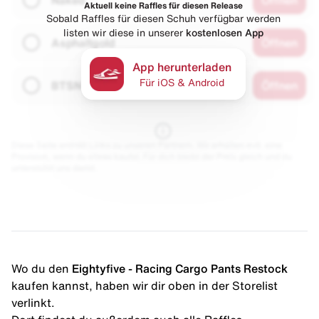
Aktuell keine Raffles für diesen Release
Sobald Raffles für diesen Schuh verfügbar werden
listen wir diese in unserer
kostenlosen App
Asphaltgold
Öffnen
App herunterladen
Für iOS & Android
BTSN
Öffnen
Diese Seite enthält Links zu unseren Partnern. Wir erhalten evtl. eine
Provision, wenn du etwas kaufst. Für dich bleibt der Preis gleich und du
unterstützt uns damit.
Wo du den
Eightyfive - Racing Cargo Pants Restock
kaufen kannst, haben wir dir oben in der Storelist
verlinkt.