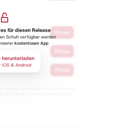
les für diesen Release
Öffnen
esen Schuh verfügbar werden
 unserer
kostenlosen App
Öffnen
 herunterladen
r iOS & Android
Öffnen
 Partnern. Wir erhalten evtl. eine Provision,
bt der Preis gleich und du unterstützt uns