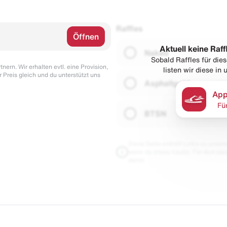
Raffles
Öffnen
Aktuell keine Raff
Naked
Sobald Raffles für di
nern. Wir erhalten evtl. eine Provision,
listen wir diese in
r Preis gleich und du unterstützt uns
Asphaltgold
App
Fü
BTSN
Diese Seite enthält Links zu unseren
wenn du etwas kaufst. Für dich blei
damit.