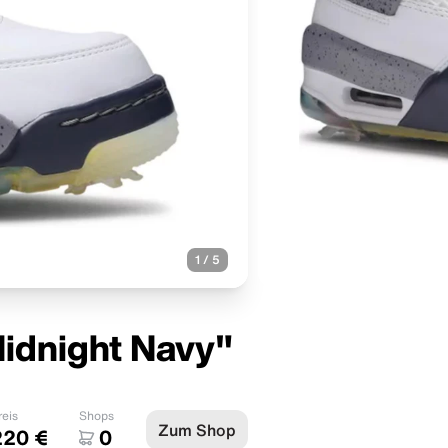
1
/
5
Midnight Navy"
reis
Shops
Zum Shop
220 €
0