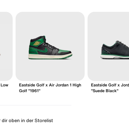
1 Low
Eastside Golf x Air Jordan 1 High
Eastside Golf x Jo
Golf "1961"
"Suede Black"
dir oben in der Storelist