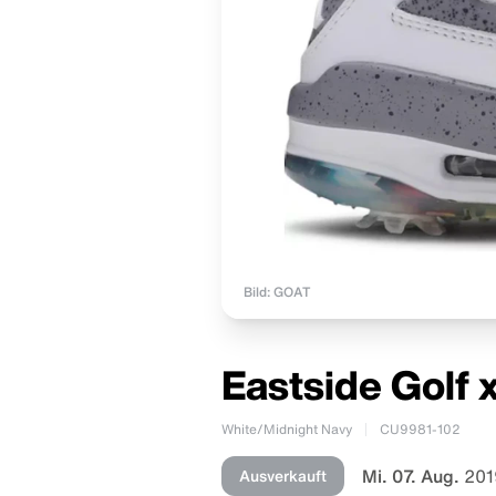
Bild: GOAT
Eastside Golf 
White/Midnight Navy
CU9981-102
Mi. 07. Aug.
201
Ausverkauft