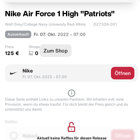
Nike Air Force 1 High "Patriots"
Wolf Grey/College Navy-University Red-White
DZ7338-001
Ausverkauft
Fr. 07. Okt.
2022 – 07:00
Preis
Shops
Zum Shop
125 €
0
Nike
Öffnen
Fr. 07. Okt. 2022 – 07:00
Diese Seite enthält Links zu unseren Partnern. Wir erhalten evtl. eine
Provision, wenn du etwas kaufst. Für dich bleibt der Preis gleich und du
unterstützt uns damit.
Raffles
Naked
Öffnen
Aktuell keine Raffles für diesen Release