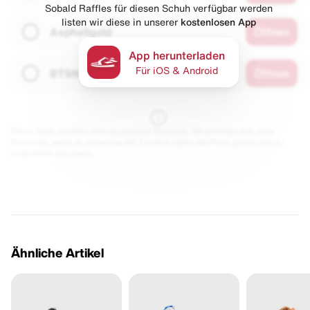
Sobald Raffles für diesen Schuh verfügbar werden
listen wir diese in unserer
kostenlosen App
Asphaltgold
Öffnen
App herunterladen
Für iOS & Android
BTSN
Öffnen
Diese Seite enthält Links zu unseren Partnern. Wir erhalten evtl. eine
Provision, wenn du etwas kaufst. Für dich bleibt der Preis gleich und du
unterstützt uns damit.
Ähnliche Artikel