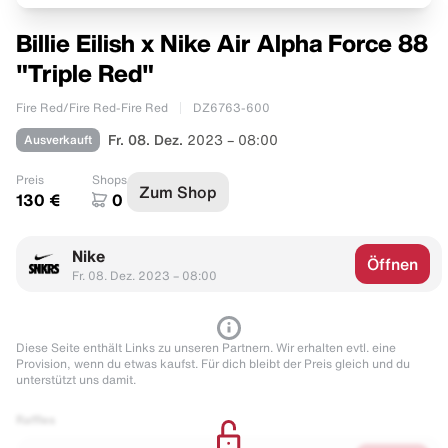
Billie Eilish x Nike Air Alpha Force 88
"Triple Red"
Fire Red/Fire Red-Fire Red
DZ6763-600
Ausverkauft
Fr. 08. Dez.
2023 – 08:00
Preis
Shops
Zum Shop
130 €
0
Nike
Öffnen
Fr. 08. Dez. 2023 – 08:00
Diese Seite enthält Links zu unseren Partnern. Wir erhalten evtl. eine
Provision, wenn du etwas kaufst. Für dich bleibt der Preis gleich und du
unterstützt uns damit.
Raffles