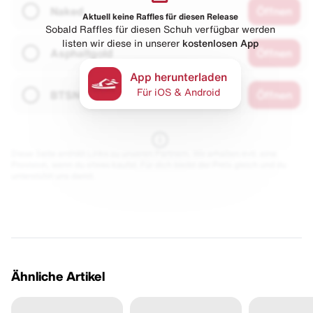
Naked
Öffnen
Aktuell keine Raffles für diesen Release
Sobald Raffles für diesen Schuh verfügbar werden
listen wir diese in unserer
kostenlosen App
Asphaltgold
Öffnen
App herunterladen
Für iOS & Android
BTSN
Öffnen
Diese Seite enthält Links zu unseren Partnern. Wir erhalten evtl. eine
Provision, wenn du etwas kaufst. Für dich bleibt der Preis gleich und du
unterstützt uns damit.
Ähnliche Artikel