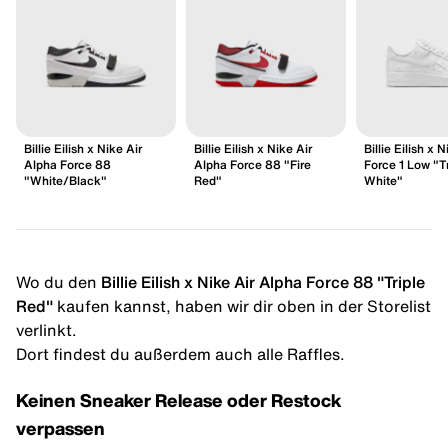
Billie Eilish x Nike Air
Billie Eilish x Nike Air
Billie Eilish x N
Alpha Force 88
Alpha Force 88 "Fire
Force 1 Low "Tr
"White/Black"
Red"
White"
Wo du den
Billie Eilish x Nike Air Alpha Force 88 "Triple
Red"
kaufen kannst, haben wir dir oben in der Storelist
verlinkt.
Dort findest du außerdem auch alle Raffles.
Keinen Sneaker Release oder Restock
verpassen