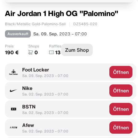
Air Jordan 1 High OG "Palomino"
Black/Metallic Gold-Palomino-Sail
DZ5485-020
Ausverkauft
Sa. 09. Sep.
2023 – 07:00
Preis
Shops
Raffles
Zum Shop
190 €
0
13
Foot Locker
Öffnen
Sa. 09. Sep. 2023 – 07:00
Nike
Öffnen
Sa. 02. Sep. 2023 – 07:00
BSTN
Öffnen
Sa. 02. Sep. 2023 – 07:00
Afew
Öffnen
Sa. 02. Sep. 2023 – 07:00