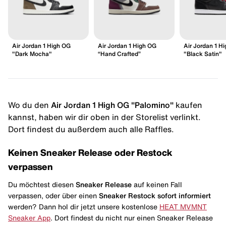
Air Jordan 1 High OG
Air Jordan 1 High OG
Air Jordan 1 H
"Dark Mocha"
“Hand Crafted”
"Black Satin"
Wo du den
Air Jordan 1 High OG "Palomino"
kaufen
kannst, haben wir dir oben in der Storelist verlinkt.
Dort findest du außerdem auch alle Raffles.
Keinen Sneaker Release oder Restock
verpassen
Du möchtest diesen
Sneaker Release
auf keinen Fall
verpassen, oder über einen
Sneaker Restock
sofort informiert
werden? Dann hol dir jetzt unsere kostenlose
HEAT MVMNT
Sneaker App
. Dort findest du nicht nur einen Sneaker Release