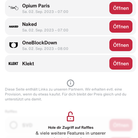
Opium Paris
Öffnen
Sa. 02. Sep. 2023 – 07:00
Naked
Öffnen
Sa. 02. Sep. 2023 – 07:00
OneBlockDown
Öffnen
Sa. 02. Sep. 2023 – 08:00
Klekt
Öffnen
Diese Seite enthält Links zu unseren Partnern. Wir erhalten evtl. eine
Provision, wenn du etwas kaufst. Für dich bleibt der Preis gleich und du
unterstützt uns damit.
Raffles
SVD
Öffnen
Hole dir Zugriff auf Raffles
& viele weitere Features in unserer