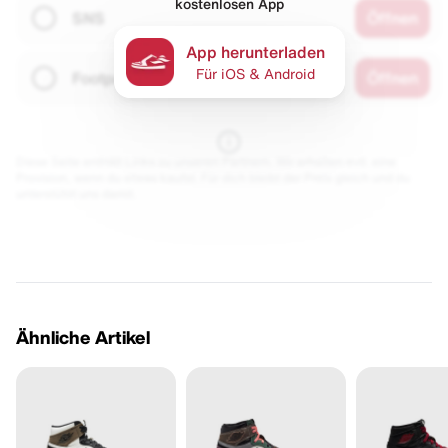
kostenlosen App
SNS
Öffnen
App herunterladen
Für iOS & Android
Footpatrol
Öffnen
Diese Seite enthält Links zu unseren Partnern. Wir erhalten evtl. eine
Provision, wenn du etwas kaufst. Für dich bleibt der Preis gleich und du
unterstützt uns damit.
Ähnliche Artikel