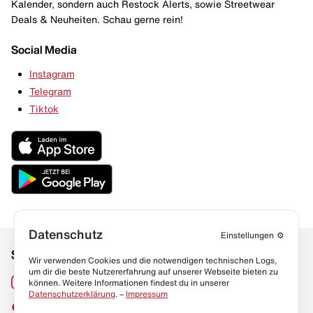
Kalender, sondern auch Restock Alerts, sowie Streetwear
Deals & Neuheiten. Schau gerne rein!
Social Media
Instagram
Telegram
Tiktok
Datenschutz
Einstellungen
⚙️
Social Media
Links
Wir verwenden Cookies und die notwendigen technischen Logs,
um dir die beste Nutzererfahrung auf unserer Webseite bieten zu
Sneaker Lexikon
Instagram
können. Weitere Informationen findest du in unserer
Datenschutzerklärung
. –
Impressum
Resell Guide
TikTok