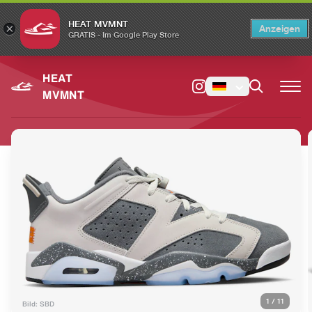
HEAT MVMNT
×
Anzeigen
×
Switch to the English version?
Switch
GRATIS - Im Google Play Store
HEAT
MVMNT
1
/
11
Bild: SBD