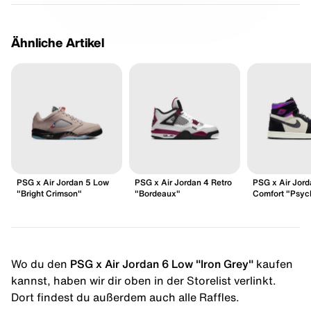
Ähnliche Artikel
PSG x Air Jordan 5 Low
PSG x Air Jordan 4 Retro
PSG x Air Jor
"Bright Crimson"
"Bordeaux"
Comfort "Psych
Wo du den
PSG x Air Jordan 6 Low "Iron Grey"
kaufen
kannst, haben wir dir oben in der Storelist verlinkt.
Dort findest du außerdem auch alle Raffles.