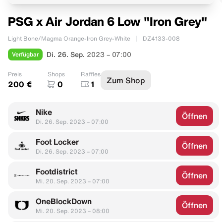
PSG x Air Jordan 6 Low "Iron Grey"
Light Bone/Magma Orange-Iron Grey-White
DZ4133-008
Verfügbar
Di. 26. Sep.
2023 – 07:00
Preis
Shops
Raffles
Zum Shop
200 €
0
1
Nike
Öffnen
Di. 26. Sep. 2023 – 07:00
Foot Locker
Öffnen
Di. 26. Sep. 2023 – 07:00
Footdistrict
Öffnen
Mi. 20. Sep. 2023 – 07:00
OneBlockDown
Öffnen
Mi. 20. Sep. 2023 – 08:00