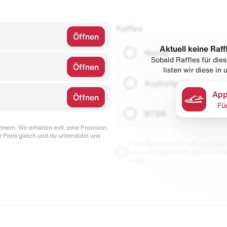
Raffles
Öffnen
Aktuell keine Raff
Naked
Sobald Raffles für di
Öffnen
listen wir diese in
Asphaltgold
App
Öffnen
Fü
BTSN
nern. Wir erhalten evtl. eine Provision,
r Preis gleich und du unterstützt uns
Diese Seite enthält Links zu unseren
wenn du etwas kaufst. Für dich blei
damit.