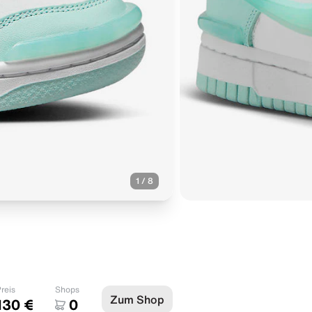
1
/
8
reis
Shops
Zum Shop
130 €
0