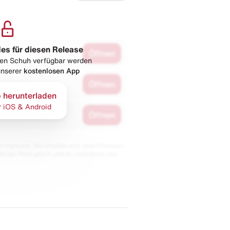
les für diesen Release
Öffnen
esen Schuh verfügbar werden
 unserer
kostenlosen App
Öffnen
 herunterladen
r iOS & Android
Öffnen
 Partnern. Wir erhalten evtl. eine Provision,
bt der Preis gleich und du unterstützt uns