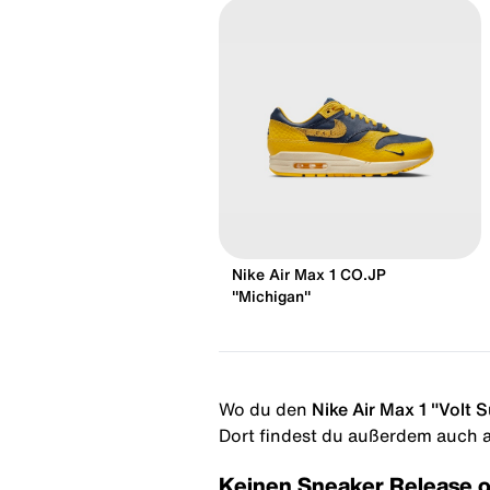
Nike Air Max 1 CO.JP
"Michigan"
Wo du den
Nike Air Max 1 "Volt 
Dort findest du außerdem auch al
Keinen Sneaker Release 