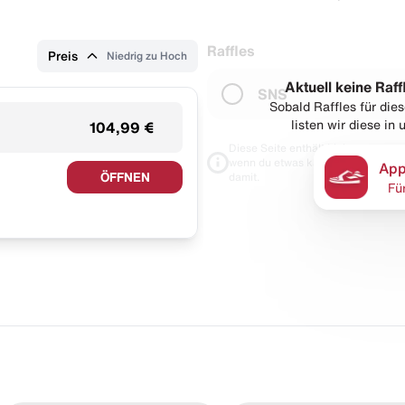
Raffles
Preis
Niedrig zu Hoch
Aktuell keine Raff
SNS
Sobald Raffles für di
listen wir diese in
104,99 €
Diese Seite enthält Links zu unseren
wenn du etwas kaufst. Für dich blei
App
ÖFFNEN
damit.
Fü