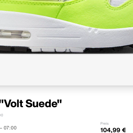
 "Volt Suede"
00
Preis
– 07:00
104,99 €