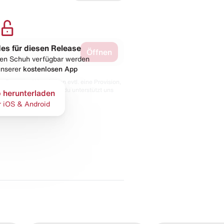
les für diesen Release
Öffnen
esen Schuh verfügbar werden
 unserer
kostenlosen App
 Partnern. Wir erhalten evtl. eine Provision,
bt der Preis gleich und du unterstützt uns
 herunterladen
r iOS & Android