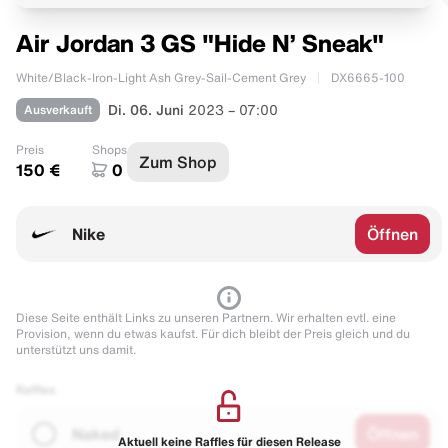
Air Jordan 3 GS "Hide N’ Sneak"
White/Black-Iron-Light Ash Grey-Sail-Cement Grey
DX6665-100
Ausverkauft
Di. 06. Juni
2023 – 07:00
Preis
Shops
Zum Shop
150 €
0
Nike
Öffnen
Diese Seite enthält Links zu unseren Partnern. Wir erhalten evtl. eine
Provision, wenn du etwas kaufst. Für dich bleibt der Preis gleich und du
unterstützt uns damit.
Raffles
Naked
Öffnen
Aktuell keine Raffles für diesen Release