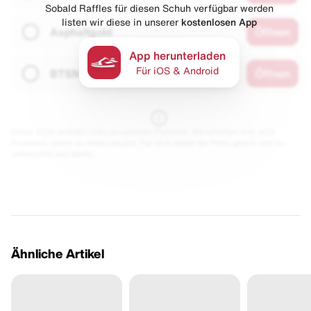
Sobald Raffles für diesen Schuh verfügbar werden
listen wir diese in unserer
kostenlosen App
Asphaltgold
Öffnen
App herunterladen
Für iOS & Android
BTSN
Öffnen
Diese Seite enthält Links zu unseren Partnern. Wir erhalten evtl. eine
Provision, wenn du etwas kaufst. Für dich bleibt der Preis gleich und du
unterstützt uns damit.
Ähnliche Artikel