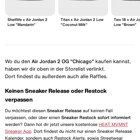
Shelflife x Air Jordan 2
Titan x Air Jordan 2 Low
Two 18 x Air J
Low "Mandarin"
"Coconut Milk"
Low "Brown"
Wo du den
Air Jordan 2 OG "Chicago"
kaufen kannst,
haben wir dir oben in der Storelist verlinkt.
Dort findest du außerdem auch alle Raffles.
Keinen Sneaker Release oder Restock
verpassen
Du möchtest diesen
Sneaker Release
auf keinen Fall
verpassen, oder über einen
Sneaker Restock
sofort informiert
werden? Dann hol dir jetzt unsere kostenlose
HEAT MVMNT
Sneaker App
. Dort findest du nicht nur einen Sneaker Release
Kalender, sondern auch Restock Alerts, sowie Streetwear