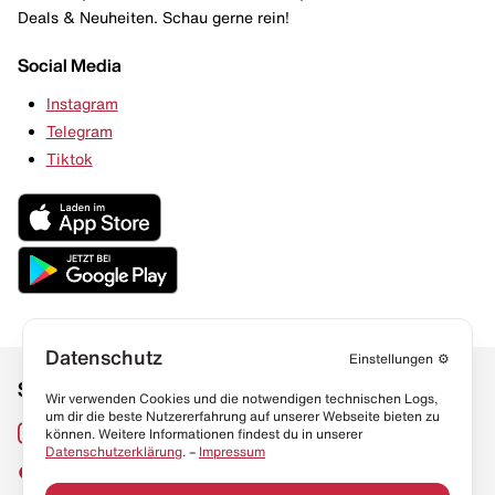
Deals & Neuheiten. Schau gerne rein!
Social Media
Instagram
Telegram
Tiktok
Datenschutz
Einstellungen
⚙️
Social Media
Links
Wir verwenden Cookies und die notwendigen technischen Logs,
um dir die beste Nutzererfahrung auf unserer Webseite bieten zu
Sneaker Lexikon
Instagram
können. Weitere Informationen findest du in unserer
Datenschutzerklärung
. –
Impressum
Resell Guide
TikTok
FAQ