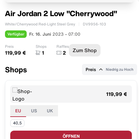
Air Jordan 2 Low "Cherrywood"
White/Cherrywood Red-Light Steel Grey
DV9956-103
Verfügbar
Fr. 16. Juni
2023 – 07:00
Preis
Shops
Raffles
Zum Shop
119,99 €
1
2
Shops
Preis
Niedrig zu Hoch
119,99 €
EU
US
UK
40,5
ÖFFNEN