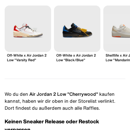
Off-White x Air Jordan 2
Off-White x Air Jordan 2
Shelflife x Air
Low "Varsity Red"
Low “Black/Blue"
Low "Mandarin
Wo du den
Air Jordan 2 Low "Cherrywood"
kaufen
kannst, haben wir dir oben in der Storelist verlinkt.
Dort findest du außerdem auch alle Raffles.
Keinen Sneaker Release oder Restock
verpassen