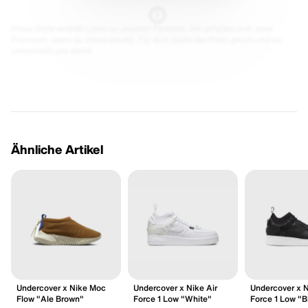
Diese Seite enthält Links zu unseren Partnern. Wir erhalten evtl. eine
Provision, wenn du etwas kaufst. Für dich bleibt der Preis gleich und du
unterstützt uns damit.
Ähnliche Artikel
Undercover x Nike Moc
Undercover x Nike Air
Undercover x N
Flow "Ale Brown"
Force 1 Low "White"
Force 1 Low "B