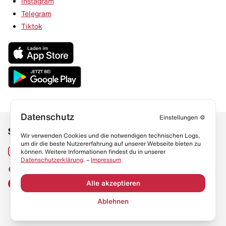
Instagram
Telegram
Tiktok
Datenschutz
Einstellungen
⚙️
Social Media
Links
Wir verwenden Cookies und die notwendigen technischen Logs,
um dir die beste Nutzererfahrung auf unserer Webseite bieten zu
Sneaker Lexikon
Instagram
können. Weitere Informationen findest du in unserer
Datenschutzerklärung
. –
Impressum
Resell Guide
TikTok
FAQ
Alle akzeptieren
Facebook
Datenschutz
Ablehnen
Impressum