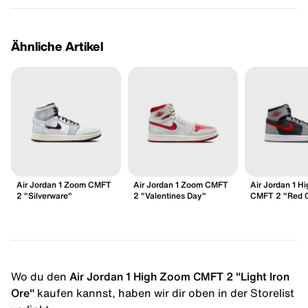
Ähnliche Artikel
Air Jordan 1 Zoom CMFT
Air Jordan 1 Zoom CMFT
Air Jordan 1 H
2 "Silverware"
2 "Valentines Day"
CMFT 2 "Red 
Wo du den
Air Jordan 1 High Zoom CMFT 2 "Light Iron
Ore"
kaufen kannst, haben wir dir oben in der Storelist