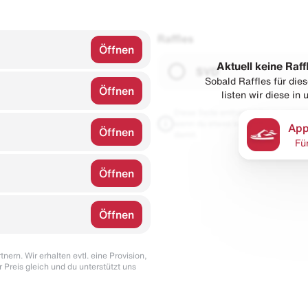
Raffles
Öffnen
Aktuell keine Raff
SVD
Sobald Raffles für di
Öffnen
listen wir diese in
Diese Seite enthält Links zu unseren
wenn du etwas kaufst. Für dich blei
App
Öffnen
damit.
Fü
Öffnen
Öffnen
nern. Wir erhalten evtl. eine Provision,
r Preis gleich und du unterstützt uns