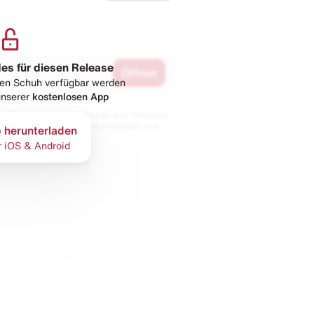
les für diesen Release
Öffnen
esen Schuh verfügbar werden
 unserer
kostenlosen App
 Partnern. Wir erhalten evtl. eine Provision,
bt der Preis gleich und du unterstützt uns
 herunterladen
r iOS & Android