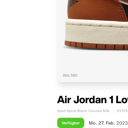
Bild: SBD
Air Jordan 1 L
Sport Spice/Black-Coconut Milk
DV129
Mo. 27. Feb.
2023
Verfügbar