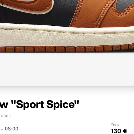
ow "Sport Spice"
9-800
Preis
 – 08:00
130 €