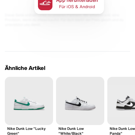
Für iOS & Android
Diese Seite enthält Links zu unseren Partnern. Wir erhalten evtl. eine
Provision, wenn du etwas kaufst. Für dich bleibt der Preis gleich und du
unterstützt uns damit.
Ähnliche Artikel
Nike Dunk Low "Lucky
Nike Dunk Low
Nike Dunk Low
Green"
"White/Black"
Panda"