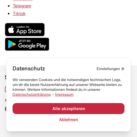
Telegram
Tiktok
Datenschutz
Einstellungen
⚙️
Social Media
Links
Wir verwenden Cookies und die notwendigen technischen Logs,
um dir die beste Nutzererfahrung auf unserer Webseite bieten zu
Sneaker Lexikon
Instagram
können. Weitere Informationen findest du in unserer
Datenschutzerklärung
. –
Impressum
Resell Guide
TikTok
FAQ
Alle akzeptieren
Facebook
Datenschutz
Ablehnen
Impressum