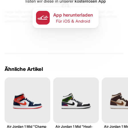
listen wir diese in unserer
kostenlosen App
Diese Seite enthält Links zu unseren Partnern. Wir erhalten evtl. eine
App herunterladen
Provision, wenn du etwas kaufst. Für dich bleibt der Preis gleich und du
unterstützt uns damit.
Für iOS & Android
Ähnliche Artikel
Air Jordan 1 Mid "Champ
Air Jordan 1 Mid "Heat-
Air Jordan 1 M