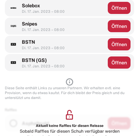
Solebox
Öffnen
Di. 17. Jan. 2023 – 08:00
Snipes
Öffnen
Di. 17. Jan. 2023 – 08:00
BSTN
Öffnen
Di. 17. Jan. 2023 – 08:00
BSTN (GS)
Öffnen
Di. 17. Jan. 2023 – 08:00
Diese Seite enthält Links zu unseren Partnern. Wir erhalten evtl. eine
Provision, wenn du etwas kaufst. Für dich bleibt der Preis gleich und du
unterstützt uns damit.
Raffles
Asphaltgold
Öffnen
Aktuell keine Raffles für diesen Release
Sobald Raffles für diesen Schuh verfügbar werden