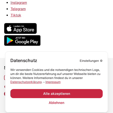
Instagram
Telegram
Tiktok
Datenschutz
Einstellungen
⚙️
Social Media
Links
Wir verwenden Cookies und die notwendigen technischen Logs,
um dir die beste Nutzererfahrung auf unserer Webseite bieten zu
Sneaker Lexikon
Instagram
können. Weitere Informationen findest du in unserer
Datenschutzerklärung
. –
Impressum
Resell Guide
TikTok
FAQ
Alle akzeptieren
Facebook
Datenschutz
Ablehnen
Impressum