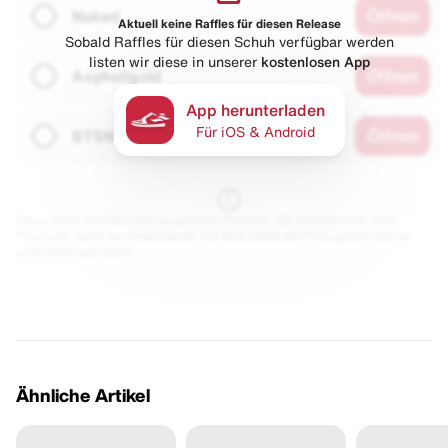
Naked
Öffnen
Aktuell keine Raffles für diesen Release
Sobald Raffles für diesen Schuh verfügbar werden
listen wir diese in unserer
kostenlosen App
Asphaltgold
Öffnen
App herunterladen
Für iOS & Android
BTSN
Öffnen
Diese Seite enthält Links zu unseren Partnern. Wir erhalten evtl. eine
Provision, wenn du etwas kaufst. Für dich bleibt der Preis gleich und du
unterstützt uns damit.
Ähnliche Artikel