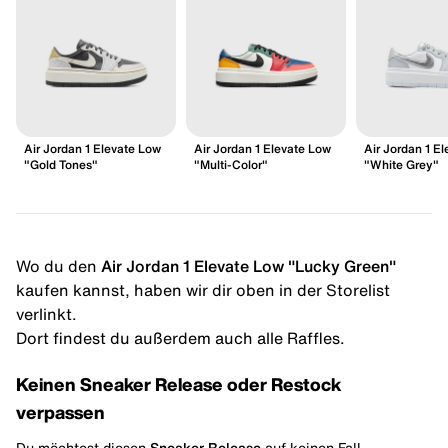
Air Jordan 1 Elevate Low
Air Jordan 1 Elevate Low
Air Jordan 1 E
"Gold Tones"
"Multi-Color"
"White Grey"
Wo du den
Air Jordan 1 Elevate Low "Lucky Green"
kaufen kannst, haben wir dir oben in der Storelist
verlinkt.
Dort findest du außerdem auch alle Raffles.
Keinen Sneaker Release oder Restock
verpassen
Du möchtest diesen
Sneaker Release
auf keinen Fall