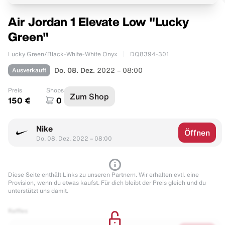
Air Jordan 1 Elevate Low "Lucky
Green"
Lucky Green/Black-White-White Onyx
DQ8394-301
Ausverkauft
Do. 08. Dez.
2022 – 08:00
Preis
Shops
Zum Shop
150 €
0
Nike
Öffnen
Do. 08. Dez. 2022 – 08:00
Diese Seite enthält Links zu unseren Partnern. Wir erhalten evtl. eine
Provision, wenn du etwas kaufst. Für dich bleibt der Preis gleich und du
unterstützt uns damit.
Raffles