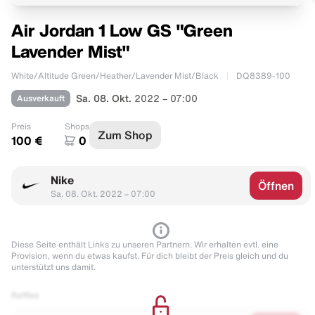
Air Jordan 1 Low GS "Green
Lavender Mist"
White/Altitude Green/Heather/Lavender Mist/Black
DQ8389-100
Ausverkauft
Sa. 08. Okt.
2022 – 07:00
Preis
Shops
Zum Shop
100 €
0
Nike
Öffnen
Sa. 08. Okt. 2022 – 07:00
Diese Seite enthält Links zu unseren Partnern. Wir erhalten evtl. eine
Provision, wenn du etwas kaufst. Für dich bleibt der Preis gleich und du
unterstützt uns damit.
Raffles