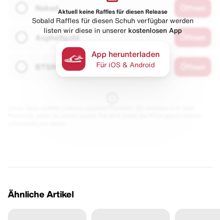
Naked
Öffnen
Aktuell keine Raffles für diesen Release
Sobald Raffles für diesen Schuh verfügbar werden
listen wir diese in unserer
kostenlosen App
Asphaltgold
Öffnen
App herunterladen
Für iOS & Android
BTSN
Öffnen
Diese Seite enthält Links zu unseren Partnern. Wir erhalten evtl. eine
Provision, wenn du etwas kaufst. Für dich bleibt der Preis gleich und du
unterstützt uns damit.
Ähnliche Artikel