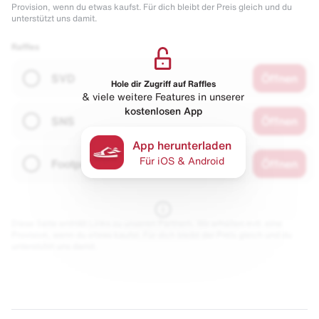
Provision, wenn du etwas kaufst. Für dich bleibt der Preis gleich und du
unterstützt uns damit.
Raffles
SVD
Öffnen
Hole dir Zugriff auf Raffles
& viele weitere Features in unserer
kostenlosen App
SNS
Öffnen
App herunterladen
Für iOS & Android
Footpatrol (Men)
Öffnen
Diese Seite enthält Links zu unseren Partnern. Wir erhalten evtl. eine
Provision, wenn du etwas kaufst. Für dich bleibt der Preis gleich und du
unterstützt uns damit.