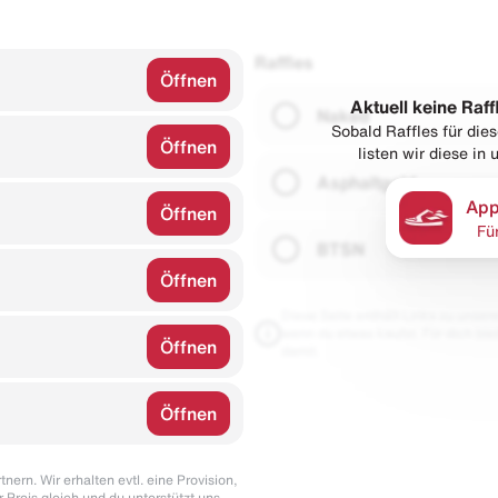
Raffles
Öffnen
Aktuell keine Raff
Naked
Sobald Raffles für di
Öffnen
listen wir diese in
Asphaltgold
App
Öffnen
Fü
BTSN
Öffnen
Diese Seite enthält Links zu unseren
wenn du etwas kaufst. Für dich blei
Öffnen
damit.
Öffnen
nern. Wir erhalten evtl. eine Provision,
r Preis gleich und du unterstützt uns