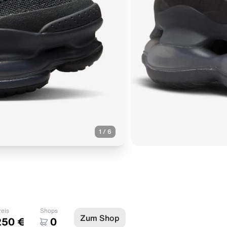
1
/
6
reis
Shops
Zum Shop
250 €
0