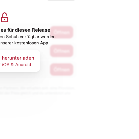
les für diesen Release
Öffnen
esen Schuh verfügbar werden
 unserer
kostenlosen App
Öffnen
 herunterladen
r iOS & Android
Öffnen
 Partnern. Wir erhalten evtl. eine Provision,
bt der Preis gleich und du unterstützt uns