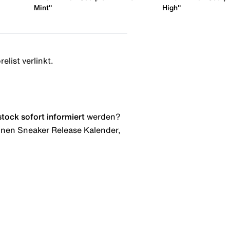
Mint"
High"
elist verlinkt.
stock
sofort informiert
werden?
 einen Sneaker Release Kalender,