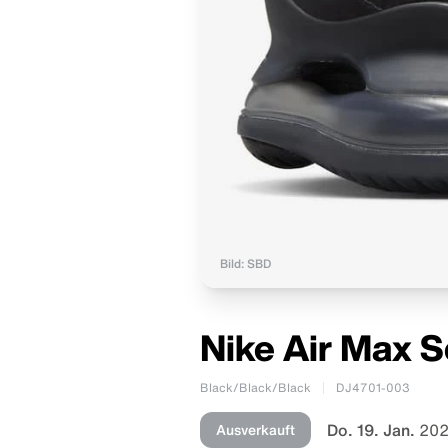
Bild: SBD
Nike Air Max S
Black/Black/Black
DJ4701-003
Do. 19. Jan.
202
Ausverkauft