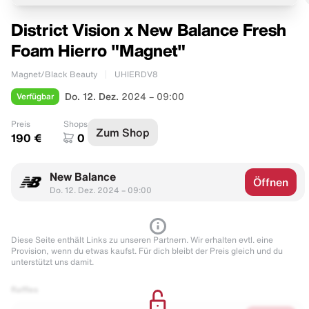
District Vision x New Balance Fresh
Foam Hierro "Magnet"
Magnet/Black Beauty
UHIERDV8
Verfügbar
Do. 12. Dez.
2024 – 09:00
Preis
Shops
Zum Shop
190 €
0
New Balance
Öffnen
Do. 12. Dez. 2024 – 09:00
Diese Seite enthält Links zu unseren Partnern. Wir erhalten evtl. eine
Provision, wenn du etwas kaufst. Für dich bleibt der Preis gleich und du
unterstützt uns damit.
Raffles