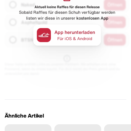
Naked
Öffnen
Aktuell keine Raffles für diesen Release
Sobald Raffles für diesen Schuh verfügbar werden
listen wir diese in unserer
kostenlosen App
Asphaltgold
Öffnen
App herunterladen
Für iOS & Android
BTSN
Öffnen
Diese Seite enthält Links zu unseren Partnern. Wir erhalten evtl. eine
Provision, wenn du etwas kaufst. Für dich bleibt der Preis gleich und du
unterstützt uns damit.
Ähnliche Artikel