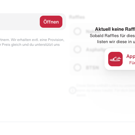
Raffles
Öffnen
Aktuell keine Raff
Naked
Sobald Raffles für di
nern. Wir erhalten evtl. eine Provision,
listen wir diese in
r Preis gleich und du unterstützt uns
Asphaltgold
App
Fü
BTSN
Diese Seite enthält Links zu unseren
wenn du etwas kaufst. Für dich blei
damit.