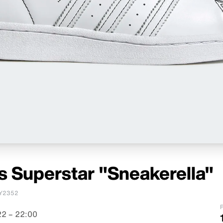
s Superstar "Sneakerella"
Y2352
P
2 – 22:00