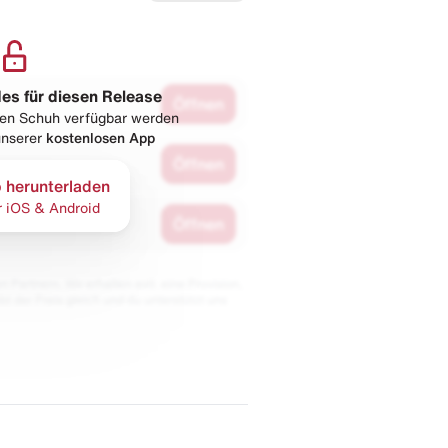
les für diesen Release
Öffnen
esen Schuh verfügbar werden
 unserer
kostenlosen App
Öffnen
 herunterladen
r iOS & Android
Öffnen
 Partnern. Wir erhalten evtl. eine Provision,
bt der Preis gleich und du unterstützt uns