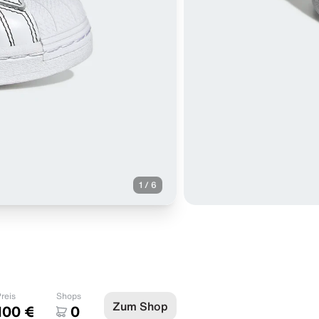
1
/
6
reis
Shops
Zum Shop
100 €
0