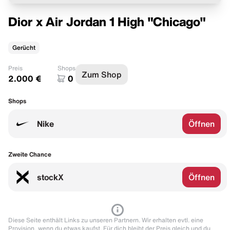
Dior x Air Jordan 1 High "Chicago"
Gerücht
Preis
Shops
Zum Shop
2.000 €
0
Shops
Nike
Öffnen
Zweite Chance
stockX
Öffnen
Diese Seite enthält Links zu unseren Partnern. Wir erhalten evtl. eine
Provision, wenn du etwas kaufst. Für dich bleibt der Preis gleich und du