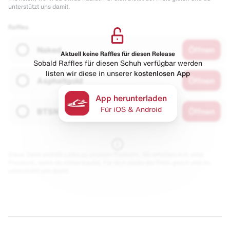
unterstützt uns damit.
Raffles
Naked
Öffnen
Aktuell keine Raffles für diesen Release
Sobald Raffles für diesen Schuh verfügbar werden
listen wir diese in unserer
kostenlosen App
Asphaltgold
Öffnen
App herunterladen
Für iOS & Android
BTSN
Öffnen
Diese Seite enthält Links zu unseren Partnern. Wir erhalten evtl. eine
Provision, wenn du etwas kaufst. Für dich bleibt der Preis gleich und du
unterstützt uns damit.