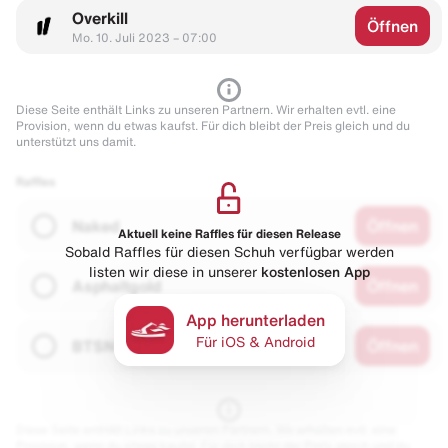
Overkill
Öffnen
Mo. 10. Juli 2023 – 07:00
Diese Seite enthält Links zu unseren Partnern. Wir erhalten evtl. eine
Provision, wenn du etwas kaufst. Für dich bleibt der Preis gleich und du
unterstützt uns damit.
Raffles
Naked
Öffnen
Aktuell keine Raffles für diesen Release
Sobald Raffles für diesen Schuh verfügbar werden
listen wir diese in unserer
kostenlosen App
Asphaltgold
Öffnen
App herunterladen
Für iOS & Android
BTSN
Öffnen
Diese Seite enthält Links zu unseren Partnern. Wir erhalten evtl. eine
Provision, wenn du etwas kaufst. Für dich bleibt der Preis gleich und du