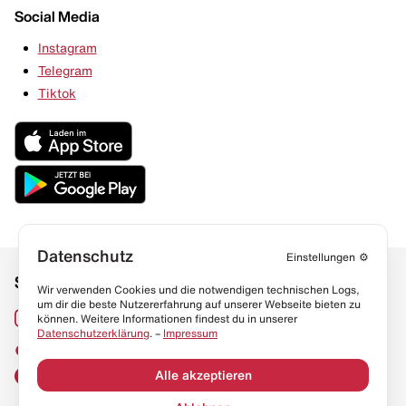
Social Media
Instagram
Telegram
Tiktok
Datenschutz
Einstellungen
⚙️
Social Media
Links
Wir verwenden Cookies und die notwendigen technischen Logs,
um dir die beste Nutzererfahrung auf unserer Webseite bieten zu
Sneaker Lexikon
Instagram
können. Weitere Informationen findest du in unserer
Datenschutzerklärung
. –
Impressum
Resell Guide
TikTok
FAQ
Alle akzeptieren
Facebook
Datenschutz