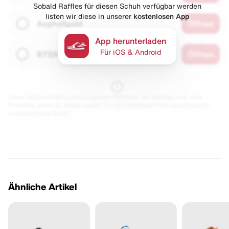
Sobald Raffles für diesen Schuh verfügbar werden
listen wir diese in unserer
kostenlosen App
Asphaltgold
Öffnen
App herunterladen
Für iOS & Android
BTSN
Öffnen
Diese Seite enthält Links zu unseren Partnern. Wir erhalten evtl. eine
Provision, wenn du etwas kaufst. Für dich bleibt der Preis gleich und du
unterstützt uns damit.
Ähnliche Artikel