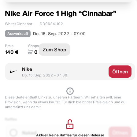
Nike Air Force 1 High “Cinnabar”
White/Cinnabar
DD9624-102
Ausverkauft
Do. 15. Sep.
2022 – 07:00
Preis
Shops
Zum Shop
140 €
0
Nike
Öffnen
Do. 15. Sep. 2022 – 07:00
Diese Seite enthält Links zu unseren Partnern. Wir erhalten evtl. eine
Provision, wenn du etwas kaufst. Für dich bleibt der Preis gleich und du
unterstützt uns damit.
Raffles
Naked
Öffnen
Aktuell keine Raffles für diesen Release