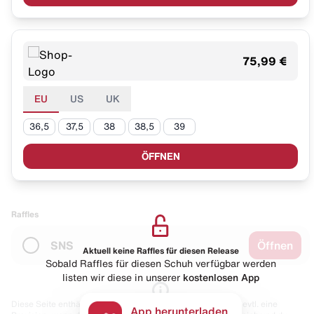
75,99 €
EU
US
UK
36,5
37,5
38
38,5
39
ÖFFNEN
Raffles
SNS
Öffnen
Aktuell keine Raffles für diesen Release
Sobald Raffles für diesen Schuh verfügbar werden
listen wir diese in unserer
kostenlosen App
Diese Seite enthält Links zu unseren Partnern. Wir erhalten evtl. eine
App herunterladen