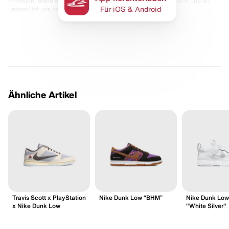
Provision, wenn du etwas kaufst. Für dich bleibt der Preis gleich und du
unterstützt uns damit.
Für iOS & Android
Ähnliche Artikel
Travis Scott x PlayStation
Nike Dunk Low “BHM”
Nike Dunk Low 
x Nike Dunk Low
"White Silver"