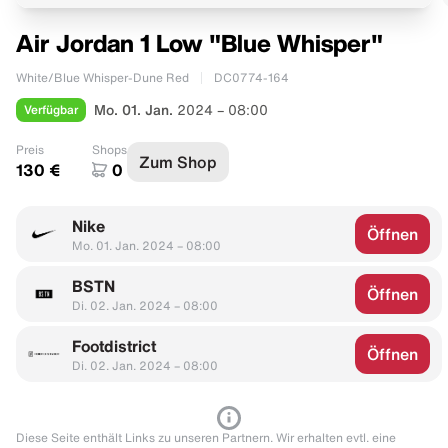
Air Jordan 1 Low "Blue Whisper"
White/Blue Whisper-Dune Red
DC0774-164
Verfügbar
Mo. 01. Jan.
2024 – 08:00
Preis
Shops
Zum Shop
130 €
0
Nike
Öffnen
Mo. 01. Jan. 2024 – 08:00
BSTN
Öffnen
Di. 02. Jan. 2024 – 08:00
Footdistrict
Öffnen
Di. 02. Jan. 2024 – 08:00
Diese Seite enthält Links zu unseren Partnern. Wir erhalten evtl. eine