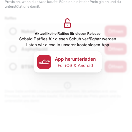
Provision, wenn du etwas kaufst. Für dich bleibt der Preis gleich und du
unterstützt uns damit.
Raffles
Naked
Öffnen
Aktuell keine Raffles für diesen Release
Sobald Raffles für diesen Schuh verfügbar werden
listen wir diese in unserer
kostenlosen App
Asphaltgold
Öffnen
App herunterladen
Für iOS & Android
BTSN
Öffnen
Diese Seite enthält Links zu unseren Partnern. Wir erhalten evtl. eine
Provision, wenn du etwas kaufst. Für dich bleibt der Preis gleich und du
unterstützt uns damit.