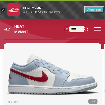
HEAT MVMNT
×
Anzeigen
×
Switch to the English version?
Switch
GRATIS - Im Google Play Store
HEAT
MVMNT
1
/
8
Bild: SBD