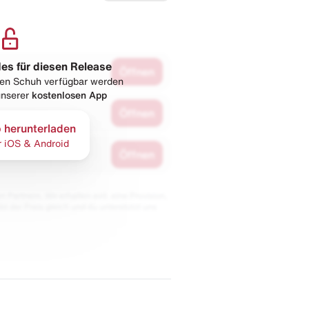
les für diesen Release
Öffnen
esen Schuh verfügbar werden
 unserer
kostenlosen App
Öffnen
 herunterladen
r iOS & Android
Öffnen
 Partnern. Wir erhalten evtl. eine Provision,
bt der Preis gleich und du unterstützt uns