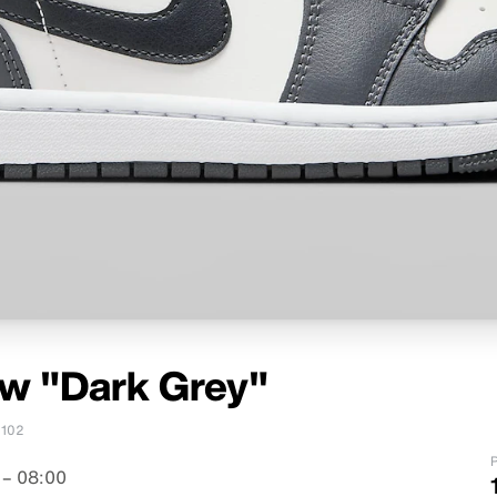
ow "Dark Grey"
102
P
 – 08:00