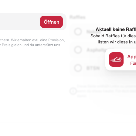
Raffles
Öffnen
Aktuell keine Raff
Naked
Sobald Raffles für di
nern. Wir erhalten evtl. eine Provision,
listen wir diese in
r Preis gleich und du unterstützt uns
Asphaltgold
App
Fü
BTSN
Diese Seite enthält Links zu unseren
wenn du etwas kaufst. Für dich blei
damit.