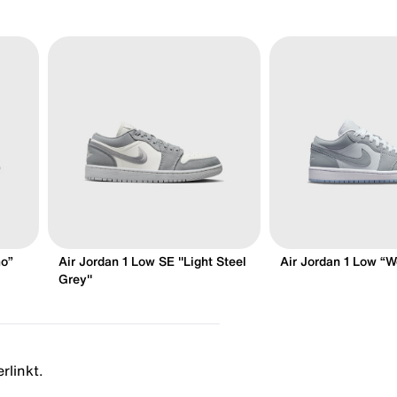
mo”
Air Jordan 1 Low SE "Light Steel
Air Jordan 1 Low “W
Grey"
rlinkt.