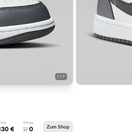
1
/
7
reis
Shops
Zum Shop
130 €
0