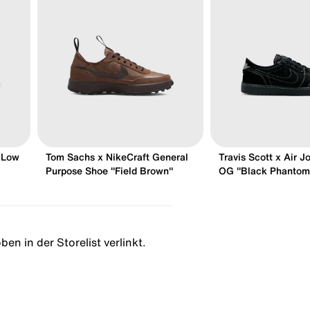
 Low
Tom Sachs x NikeCraft General
Travis Scott x Air J
Purpose Shoe "Field Brown"
OG "Black Phantom
en in der Storelist verlinkt.