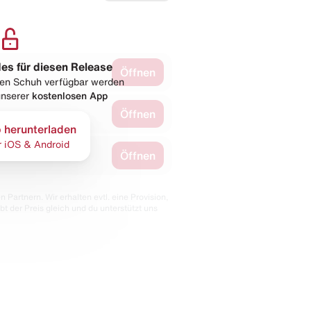
les für diesen Release
Öffnen
esen Schuh verfügbar werden
 unserer
kostenlosen App
Öffnen
 herunterladen
r iOS & Android
Öffnen
 Partnern. Wir erhalten evtl. eine Provision,
bt der Preis gleich und du unterstützt uns