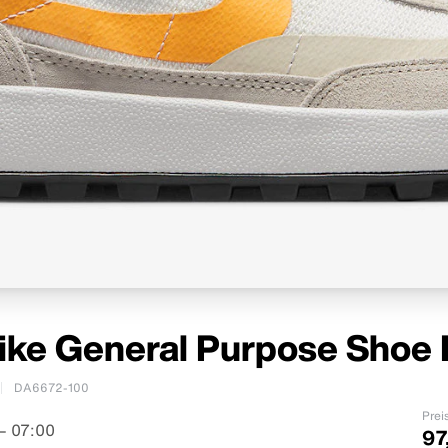
ike General Purpose Shoe 
DA6672-100
Prei
– 07:00
97