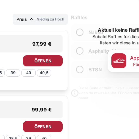
Raffles
Preis
Niedrig zu Hoch
Aktuell keine Raff
Naked
Sobald Raffles für di
listen wir diese in
97,99 €
Asphaltgold
App
ÖFFNEN
Fü
BTSN
5
39
40
40,5
Diese Seite enthält Links zu unseren
wenn du etwas kaufst. Für dich blei
damit.
99,99 €
ÖFFNEN
38,5
39
40