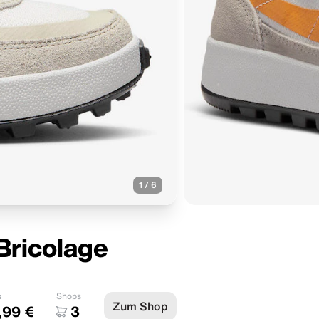
1
/
6
Bricolage
s
Shops
Zum Shop
,99 €
3