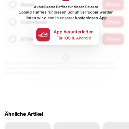
Naked
Öffnen
Aktuell keine Raffles für diesen Release
Sobald Raffles für diesen Schuh verfügbar werden
listen wir diese in unserer
kostenlosen App
Asphaltgold
Öffnen
App herunterladen
Für iOS & Android
BTSN
Öffnen
Diese Seite enthält Links zu unseren Partnern. Wir erhalten evtl. eine
Provision, wenn du etwas kaufst. Für dich bleibt der Preis gleich und du
unterstützt uns damit.
Ähnliche Artikel