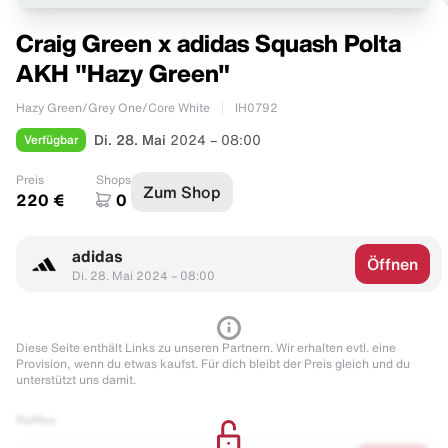
Craig Green x adidas Squash Polta
AKH "Hazy Green"
Hazy Green/Grey One/Core White
IH0792
Verfügbar
Di. 28. Mai
2024 – 08:00
Preis
Shops
Zum Shop
220 €
0
adidas
Öffnen
Di. 28. Mai 2024 – 08:00
Diese Seite enthält Links zu unseren Partnern. Wir erhalten evtl. eine
Provision, wenn du etwas kaufst. Für dich bleibt der Preis gleich und du
unterstützt uns damit.
Raffles