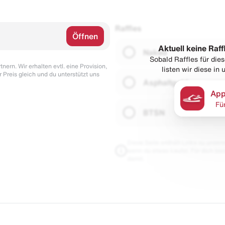
Raffles
Öffnen
Aktuell keine Raff
Naked
Sobald Raffles für di
nern. Wir erhalten evtl. eine Provision,
listen wir diese in
r Preis gleich und du unterstützt uns
Asphaltgold
App
Fü
BTSN
Diese Seite enthält Links zu unseren
wenn du etwas kaufst. Für dich blei
damit.