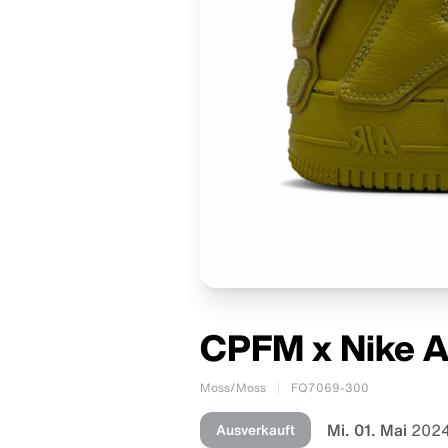
CPFM x Nike A
Moss/Moss
FQ7069-300
Mi. 01. Mai
2024
Ausverkauft