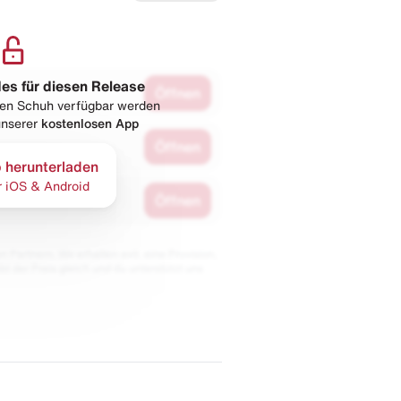
les für diesen Release
Öffnen
esen Schuh verfügbar werden
 unserer
kostenlosen App
Öffnen
 herunterladen
r iOS & Android
Öffnen
 Partnern. Wir erhalten evtl. eine Provision,
bt der Preis gleich und du unterstützt uns