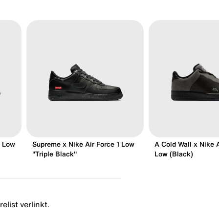
1 Low
Supreme x Nike Air Force 1 Low
A Cold Wall x Nike A
"Triple Black"
Low (Black)
list verlinkt.