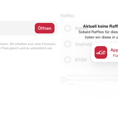
Raffles
Aktuell keine Raff
Öffnen
Naked
Sobald Raffles für di
listen wir diese in
Asphaltgold
nern. Wir erhalten evtl. eine Provision,
r Preis gleich und du unterstützt uns
App
Fü
BTSN
Diese Seite enthält Links zu unseren
wenn du etwas kaufst. Für dich blei
damit.