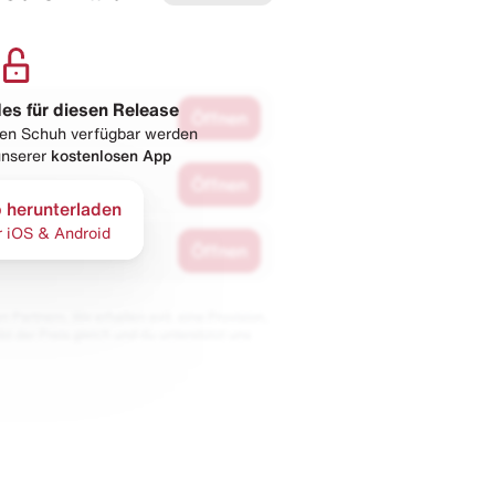
les für diesen Release
Öffnen
esen Schuh verfügbar werden
 unserer
kostenlosen App
Öffnen
 herunterladen
r iOS & Android
Öffnen
 Partnern. Wir erhalten evtl. eine Provision,
bt der Preis gleich und du unterstützt uns