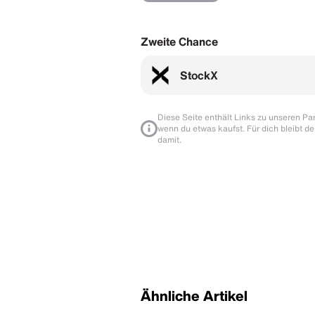
Zweite Chance
StockX
Diese Seite enthält Links zu unseren Part
wenn du etwas kaufst. Für dich bleibt de
damit.
Ähnliche Artikel