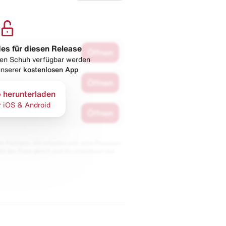
les für diesen Release
Öffnen
esen Schuh verfügbar werden
 unserer
kostenlosen App
Öffnen
 herunterladen
r iOS & Android
Öffnen
 Partnern. Wir erhalten evtl. eine Provision,
bt der Preis gleich und du unterstützt uns