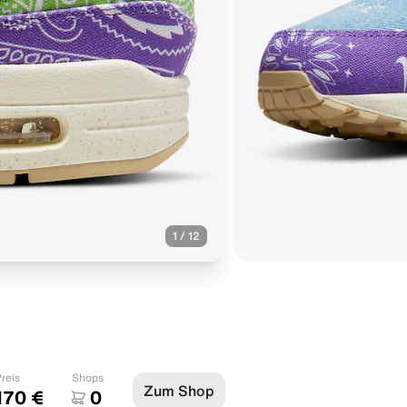
1
/
12
reis
Shops
Zum Shop
170 €
0