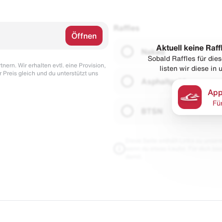
Raffles
Öffnen
Aktuell keine Raff
Naked
Sobald Raffles für di
nern. Wir erhalten evtl. eine Provision,
listen wir diese in
r Preis gleich und du unterstützt uns
Asphaltgold
App
Fü
BTSN
Diese Seite enthält Links zu unseren
wenn du etwas kaufst. Für dich blei
damit.